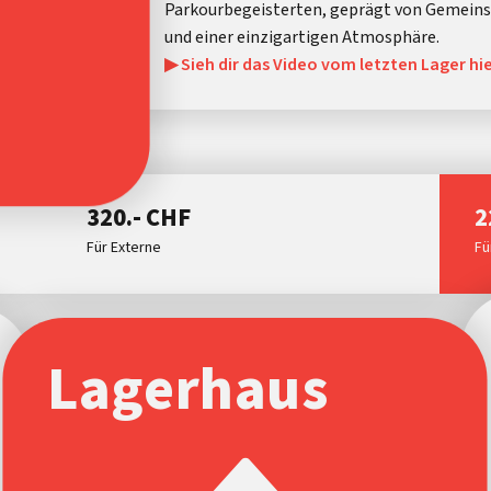
Parkourbegeisterten, geprägt von Gemeinsc
und einer einzigartigen Atmosphäre.
▶ Sieh dir das Video vom letzten Lager hie
320.- CHF
2
Für Externe
Fü
Lagerhaus