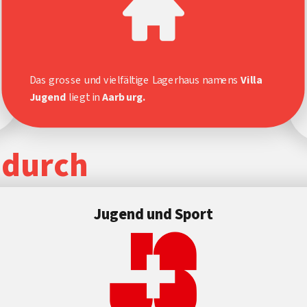
Das grosse und vielfältige Lagerhaus namens
Villa
Jugend
liegt in
Aarburg.
 durch
Jugend und Sport