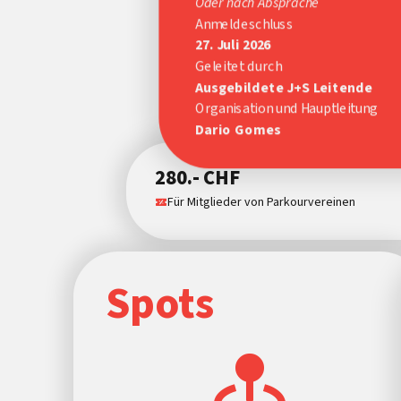
Oder nach Absprache
Anmeldeschluss
27. Juli 2026
Geleitet durch
Ausgebildete J+S Leitende
Organisation und Hauptleitung
Dario Gomes
280.- CHF
Für Mitglieder von Parkourvereinen
Spots