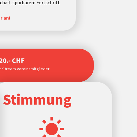
haft, spürbarem Fortschritt
r an!
20.- CHF
r Streem Vereinsmitglieder
Stimmung