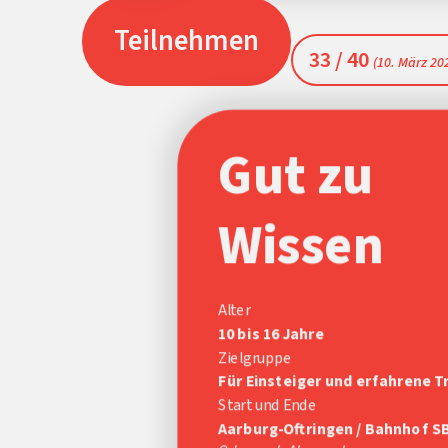
Teilnehmen
33 / 40
(10. März 20
Gut zu
Wissen
Alter
10 bis 16 Jahre
Zielgruppe
Für Einsteiger und erfahrene T
Start und Ende
Aarburg-Oftringen / Bahnhof S