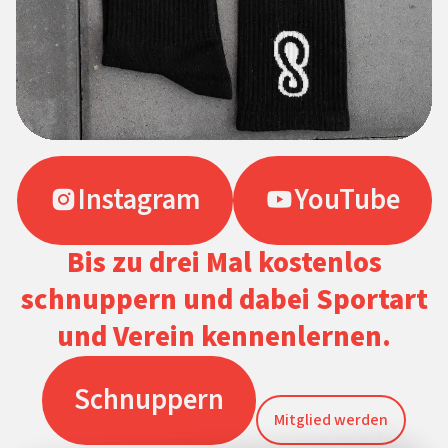
Instagram
YouTube
Bis zu drei Mal kostenlos
schnuppern und dabei Sportart
und Verein kennenlernen.
Schnuppern
Mitglied werden